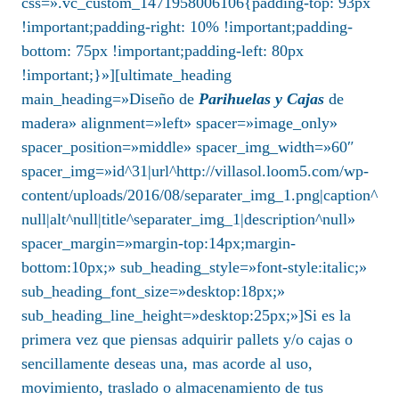
css=».vc_custom_1471958006106{padding-top: 93px
!important;padding-right: 10% !important;padding-
bottom: 75px !important;padding-left: 80px
!important;}»][ultimate_heading
main_heading=»Diseño de
Parihuelas y Cajas
de
madera» alignment=»left» spacer=»image_only»
spacer_position=»middle» spacer_img_width=»60″
spacer_img=»id^31|url^http://villasol.loom5.com/wp-
content/uploads/2016/08/separater_img_1.png|caption^
null|alt^null|title^separater_img_1|description^null»
spacer_margin=»margin-top:14px;margin-
bottom:10px;» sub_heading_style=»font-style:italic;»
sub_heading_font_size=»desktop:18px;»
sub_heading_line_height=»desktop:25px;»]Si es la
primera vez que piensas adquirir pallets y/o cajas o
sencillamente deseas una, mas acorde al uso,
movimiento, traslado o almacenamiento de tus