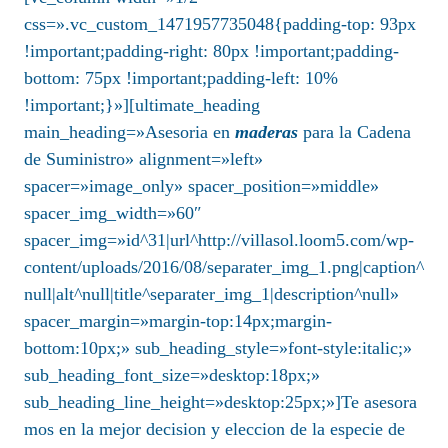
css=».vc_custom_1471957735048{padding-top: 93px
!important;padding-right: 80px !important;padding-
bottom: 75px !important;padding-left: 10%
!important;}»][ultimate_heading
main_heading=»Asesoria en
maderas
para la Cadena
de Suministro» alignment=»left»
spacer=»image_only» spacer_position=»middle»
spacer_img_width=»60″
spacer_img=»id^31|url^http://villasol.loom5.com/wp-
content/uploads/2016/08/separater_img_1.png|caption^
null|alt^null|title^separater_img_1|description^null»
spacer_margin=»margin-top:14px;margin-
bottom:10px;» sub_heading_style=»font-style:italic;»
sub_heading_font_size=»desktop:18px;»
sub_heading_line_height=»desktop:25px;»]Te asesora
mos en la mejor decision y eleccion de la especie de