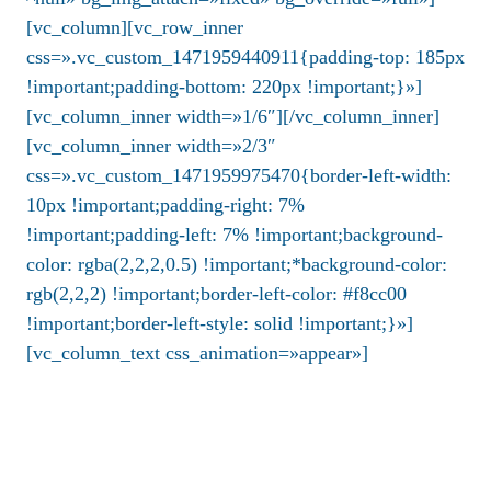
[vc_column][vc_row_inner
css=».vc_custom_1471959440911{padding-top: 185px
!important;padding-bottom: 220px !important;}»]
[vc_column_inner width=»1/6″][/vc_column_inner]
[vc_column_inner width=»2/3″
css=».vc_custom_1471959975470{border-left-width:
10px !important;padding-right: 7%
!important;padding-left: 7% !important;background-
color: rgba(2,2,2,0.5) !important;*background-color:
rgb(2,2,2) !important;border-left-color: #f8cc00
!important;border-left-style: solid !important;}»]
[vc_column_text css_animation=»appear»]
“MADERERA VILLASOL, que opera en el
mercado nacional desde 1990, una empresa
dedicada a la comercialización de distintas
especies de madera,traídas de Pucallpa.”