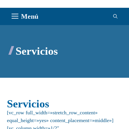
Saltar
Menú
al
contenido
Servicios
Servicios
[vc_row full_width=»stretch_row_content»
equal_height=»yes» content_placement=»middle»]
[vc_column width=»1/2″