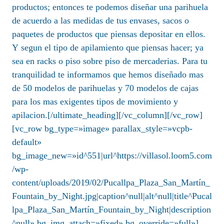
productos; entonces te podemos diseñar una parihuela
de acuerdo a las medidas de tus envases, sacos o
paquetes de productos que piensas depositar en ellos.
Y segun el tipo de apilamiento que piensas hacer; ya
sea en racks o piso sobre piso de mercaderias. Para tu
tranquilidad te informamos que hemos diseñado mas
de 50 modelos de parihuelas y 70 modelos de cajas
para los mas exigentes tipos de movimiento y
apilacion.[/ultimate_heading][/vc_column][/vc_row]
[vc_row bg_type=»image» parallax_style=»vcpb-
default»
bg_image_new=»id^551|url^https://villasol.loom5.com
/wp-
content/uploads/2019/02/Pucallpa_Plaza_San_Martín_
Fountain_by_Night.jpg|caption^null|alt^null|title^Pucal
lpa_Plaza_San_Martín_Fountain_by_Night|description
^null» bg_img_attach=»fixed» bg_override=»full»]