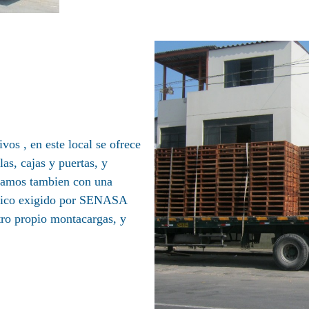
vos , en este local se ofrece
las, cajas y puertas, y
ntamos tambien con una
mico exigido por SENASA
tro propio montacargas, y